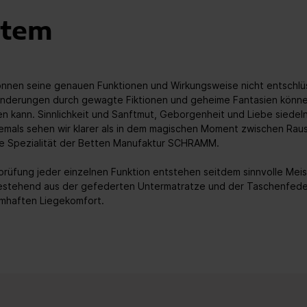
stem
 können seine genauen Funktionen und Wirkungsweise nicht entschlüs
derungen durch gewagte Fiktionen und geheime Fantasien können wi
n kann. Sinnlichkeit und Sanftmut, Geborgenheit und Liebe siedeln
emals sehen wir klarer als in dem magischen Moment zwischen Rau
die Spezialität der Betten Manufaktur SCHRAMM.
rüfung jeder einzelnen Funktion entstehen seitdem sinnvolle Mei
 bestehend aus der gefederten Untermatratze und der Taschenfed
umhaften Liegekomfort.