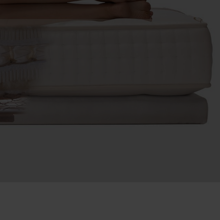
ORIGINS Möbel
ORIGINS Schabracken