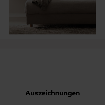
Auszeichnungen