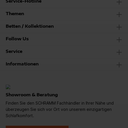
Service-Hotline
Themen
Betten / Kollektionen
Follow Us
Service
Informationen
Showroom & Beratung
Finden Sie den SCHRAMM Fachhändler in Ihrer Nähe und
überzeugen Sie sich vor Ort von unserem einzigartigen
Schlafkomfort.