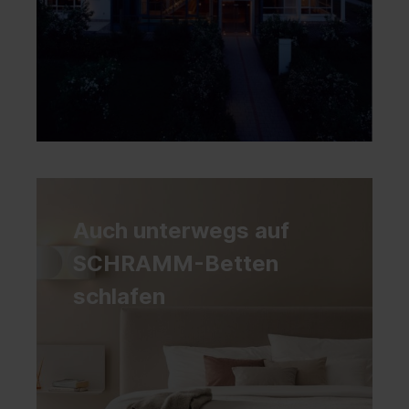
Auch unterwegs auf
SCHRAMM-Betten
schlafen